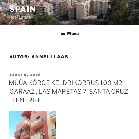
Skip
SPAIN
to
Real Estate
content
Menu
AUTOR:
ANNELI LAAS
POSTED
JUUNI 5, 2018
ON
MÜÜA KÕRGE KELDRIKORRUS 100 M2 +
GARAAZ , LAS MARETAS 7, SANTA CRUZ
, TENERIFE